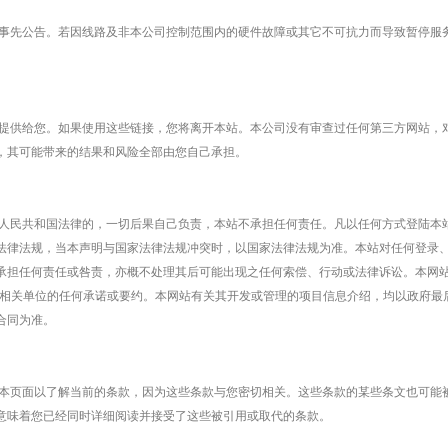
先公告。若因线路及非本公司控制范围内的硬件故障或其它不可抗力而导致暂停服务
供给您。如果使用这些链接，您将离开本站。本公司没有审查过任何第三方网站，对
，其可能带来的结果和风险全部由您自己承担。
民共和国法律的，一切后果自己负责，本站不承担任何责任。凡以任何方式登陆本站
法律法规，当本声明与国家法律法规冲突时，以国家法律法规为准。本站对任何登录
承担任何责任或咎责，亦概不处理其后可能出现之任何索偿、行动或法律诉讼。本网站
或相关单位的任何承诺或要约。本网站有关其开发或管理的项目信息介绍，均以政府最
合同为准。
页面以了解当前的条款，因为这些条款与您密切相关。这些条款的某些条文也可能被
意味着您已经同时详细阅读并接受了这些被引用或取代的条款。