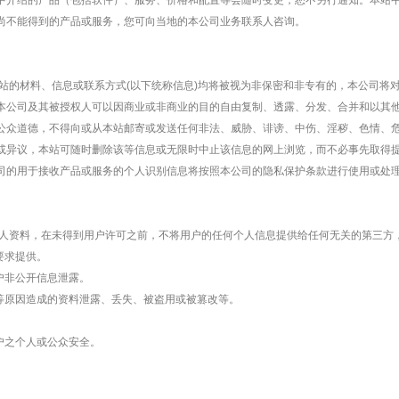
中介绍的产品（包括软件）、服务、价格和配置等会随时变更，恕不另行通知。本站
尚不能得到的产品或服务，您可向当地的本公司业务联系人咨询。
材料、信息或联系方式(以下统称信息)均将被视为非保密和非专有的，本公司将对
本公司及其被授权人可以因商业或非商业的目的自由复制、透露、分发、合并和以其
公众道德，不得向或从本站邮寄或发送任何非法、威胁、诽谤、中伤、淫秽、色情、危
或异议，本站可随时删除该等信息或无限时中止该信息的网上浏览，而不必事先取得
司的用于接收产品或服务的个人识别信息将按照本公司的隐私保护条款进行使用或处
资料，在未得到用户许可之前，不将用户的任何个人信息提供给任何无关的第三方
要求提供。
非公开信息泄露。
原因造成的资料泄露、丢失、被盗用或被篡改等。
之个人或公众安全。