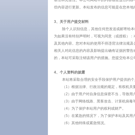
靠性和完整性。本公司网站中的内容或在这些内容
些内容进行更新。本站发布的信息可能是在您本地
3、关于用户提交材料
除个人识别信息，其他任何您发送或邮寄给本站的
为如果没有特别声明时，可视为同意（或授权）：
及其他内容。您对本站的使用不得违背法律法规及
相关人对此信息的内容及影响提出确有证据的警告
的，本站可采取注销该用户的措施。您提交给本公
4、个人资料的披露
本站将采取合理的安全手段保护用户提供的个人
（1）根据法律、行政法规的规定，有权机关
（2）由于用户对自身信息保密不当，导致用户
（3）由于网络线路、黑客攻击、计算机病毒等
（4）为了保护本站用户的权利或财产。
（5）在紧急的情况下，为了保护本站及其用户
（6）其他特殊或紧急情况。