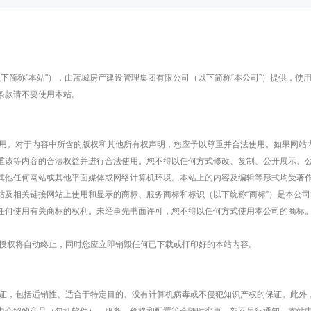
（以下简称"本站"），由蓝城房产建设管理集团有限公司（以下简称“本公司”）提供，
条款请不要使用本站。
。对于内容中所含的版权和其他所有权声明，您应予以尊重并合法使用。如果网站内
重该等内容的合法权益并进行合法使用。您不得以任何方式修改、复制、公开展示、
其他任何网站或其他平面媒体或网络计算机环境。本站上的内容及编辑等形式均受著
站及相关链接网站上使用和显示的商标、服务商标和标识（以下统称“商标”）是本公
任何使用有关商标的权利。未经事先书面许可，您不得以任何方式使用本公司的商标
权将自动终止，同时您应立即销毁任何已下载或打印好的本站内容。
，包括适销性、适合于特定目的、没有计算机病毒或不侵犯知识产权的保证。此外，